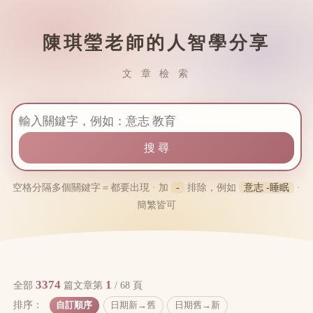
陳琪瑩老師的人智學分享
文 章 檢 索
搜尋
空格分隔多個關鍵字＝都要出現 · 加
-
排除，例如
意志 -睡眠
·
簡繁皆可
3374
1
全部
篇文章
第
/ 68 頁
排序：
自訂順序
日期新→舊
日期舊→新